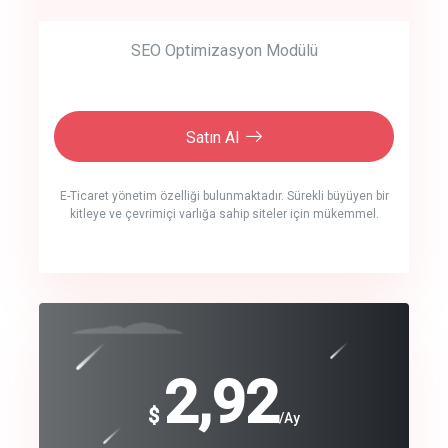
SEO Optimizasyon Modülü
Satın Al
E-Ticaret yönetim özelliği bulunmaktadır. Sürekli büyüyen bir
kitleye ve çevrimiçi varlığa sahip siteler için mükemmel.
crm auto cync
click to call back
240
2,92
$
$
/year
/Ay
track energy costs