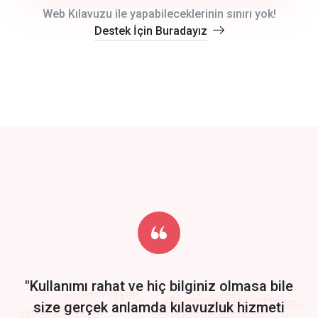
crm auto cync
Web Kılavuzu ile yapabileceklerinin sınırı yok!
Destek İçin Buradayız
click to call back
track energy costs
predictive dialing
Get Started
Start by trying our service for 30 days free trial no credit card
required.
"Kullanımı rahat ve hiç bilginiz olmasa bile
size gerçek anlamda kılavuzluk hizmeti