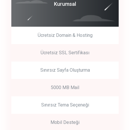
Coroprate
Kurumsal
predictive dialing
Ücretsiz Domain & Hosting
Get Started
Ücretsiz SSL Sertifikası
Start by trying our service for 30 days free trial no credit card
required.
Sınırsız Sayfa Oluşturma
5000 MB Mail
Sınırsız Tema Seçeneği
Mobil Desteği