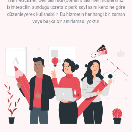
isimTescil.net 'den alan adı (domain) alan her müşterimiz,
isimtescilin sunduğu ücretsiz park sayfasını kendine göre
düzenleyerek kullanabilir. Bu hizmetin her hangi bir zaman
veya başka bir sınırlaması yoktur.