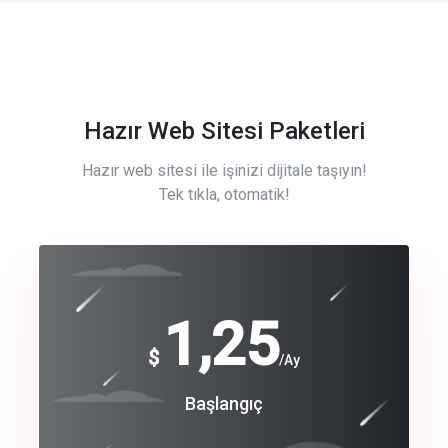
Hazır Web Sitesi Paketleri
Hazır web sitesi ile işinizi dijitale taşıyın!
Tek tıkla, otomatik!
Free
1,25
$
/Ay
Basic
Başlangıç